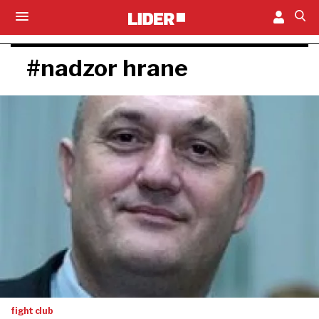
#nadzor hrane
fight club