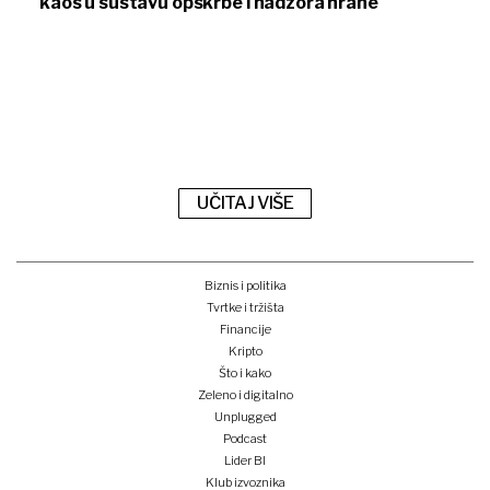
kaos u sustavu opskrbe i nadzora hrane
UČITAJ VIŠE
Biznis i politika
Tvrtke i tržišta
Financije
Kripto
Što i kako
Zeleno i digitalno
Unplugged
Podcast
Lider BI
Klub izvoznika