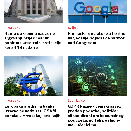
hrvatska
svijet
Hanfa pokrenula nadzor o
Njemački regulator za tržišno
trgovanju vrijednosnim
natjecanje pojačat će nadzor
papirima kreditnih institucija
nad Googleom
koje HNB nadzire
hrvatska
što i kako
Europska središnja banka
GDPR kazne - teniski savez
izravno će nadzirati OSAM
prodao podatke, političar
banaka u Hrvatskoj, evo kojih
slikao direktora komunalnog
poduzeća, učitelj poslao e-
mail učenicima