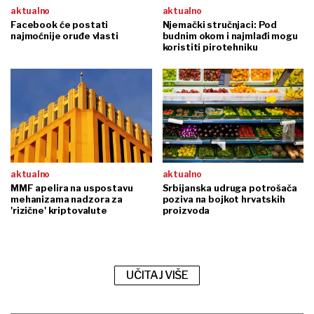
aktualno
aktualno
Facebook će postati
Njemački stručnjaci: Pod
najmoćnije oruđe vlasti
budnim okom i najmlađi mogu
koristiti pirotehniku
aktualno
aktualno
MMF apelira na uspostavu
Srbijanska udruga potrošača
mehanizama nadzora za
poziva na bojkot hrvatskih
'rizične' kriptovalute
proizvoda
UČITAJ VIŠE