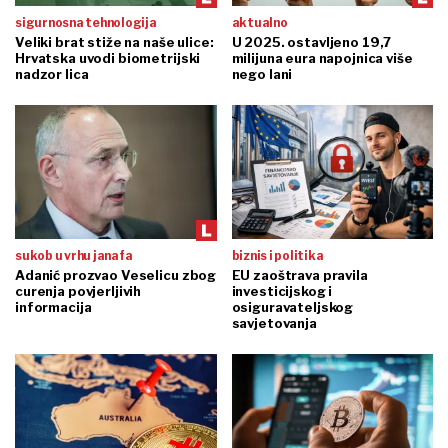
sigurnosna tehnologija
aktualno
Veliki brat stiže na naše ulice:
U 2025. ostavljeno 19,7
Hrvatska uvodi biometrijski
milijuna eura napojnica više
nadzor lica
nego lani
sukob u vrhu janafa
biznis i politika
Adanić prozvao Veselicu zbog
EU zaoštrava pravila
curenja povjerljivih
investicijskog i
informacija
osiguravateljskog
savjetovanja