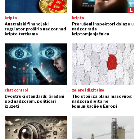
kripto
kripto
Australski financijski
Prerušeni inspektori dolaze u
regulator proširio nadzor nad
nadzor rada
kripto tvrtkama
kriptomjenjačnica
chat control
zeleno i digitalno
Dvostruki standardi: Građani
Tko stoji iza plana masovnog
pod nadzorom, političari
nadzora digitalne
izuzeti
komunikacije u Europi