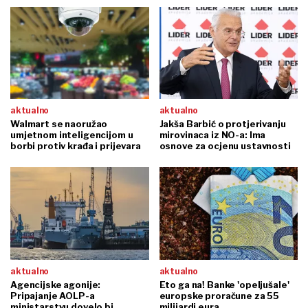
aktualno
aktualno
Walmart se naoružao
Jakša Barbić o protjerivanju
umjetnom inteligencijom u
mirovinaca iz NO-a: Ima
borbi protiv krađa i prijevara
osnove za ocjenu ustavnosti
aktualno
aktualno
Agencijske agonije:
Eto ga na! Banke 'opeljušale'
Pripajanje AOLP-a
europske proračune za 55
ministarstvu dovelo bi
milijardi eura