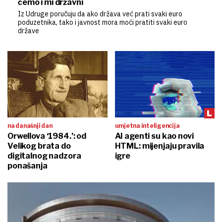
ćemo i mi državni
Iz Udruge poručuju da ako država već prati svaki euro
poduzetnika, tako i javnost mora moći pratiti svaki euro
države
na današnji dan
umjetna inteligencija
Orwellova ‘1984.’: od
AI agenti su kao novi
Velikog brata do
HTML: mijenjaju pravila
digitalnog nadzora
igre
ponašanja