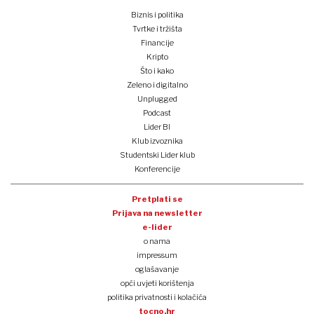
Biznis i politika
Tvrtke i tržišta
Financije
Kripto
Što i kako
Zeleno i digitalno
Unplugged
Podcast
Lider BI
Klub izvoznika
Studentski Lider klub
Konferencije
Pretplati se
Prijava na newsletter
e-lider
o nama
impressum
oglašavanje
opći uvjeti korištenja
politika privatnosti i kolačića
tocno.hr