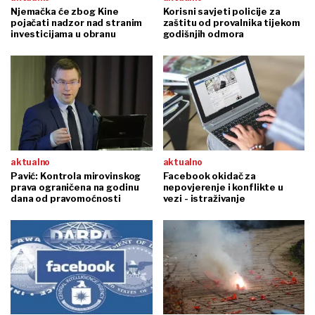
Njemačka će zbog Kine
Korisni savjeti policije za
pojačati nadzor nad stranim
zaštitu od provalnika tijekom
investicijama u obranu
godišnjih odmora
aktualno
aktualno
Pavić: Kontrola mirovinskog
Facebook okidač za
prava ograničena na godinu
nepovjerenje i konflikte u
dana od pravomoćnosti
vezi - istraživanje