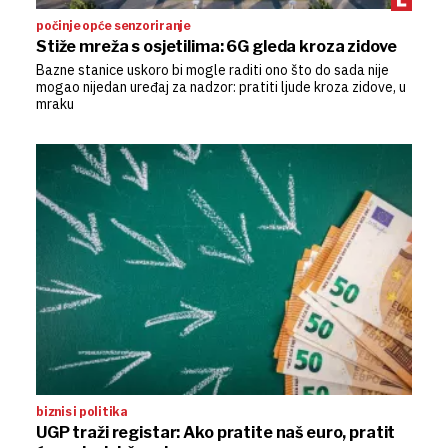
počinje opće senzoriranje
Stiže mreža s osjetilima: 6G gleda kroza zidove
Bazne stanice uskoro bi mogle raditi ono što do sada nije
mogao nijedan uređaj za nadzor: pratiti ljude kroza zidove, u
mraku
biznis i politika
UGP traži registar: Ako pratite naš euro, pratit