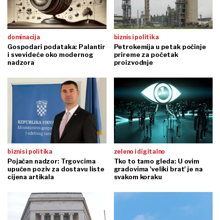
dominacija
biznis i politika
Gospodari podataka: Palantir
Petrokemija u petak počinje
i svevideće oko modernog
prireme za početak
nadzora
proizvodnje
biznis i politika
zeleno i digitalno
Pojačan nadzor: Trgovcima
Tko to tamo gleda: U ovim
upućen poziv za dostavu liste
gradovima 'veliki brat' je na
cijena artikala
svakom koraku