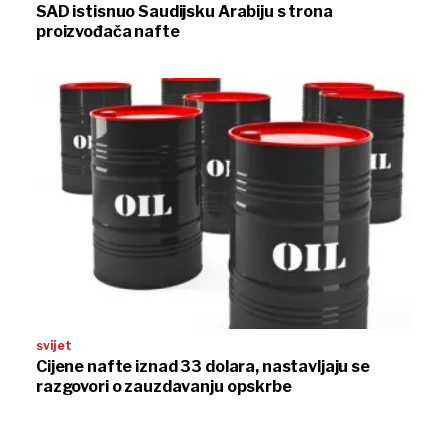
SAD istisnuo Saudijsku Arabiju s trona
proizvođača nafte
svijet
Cijene nafte iznad 33 dolara, nastavljaju se
razgovori o zauzdavanju opskrbe