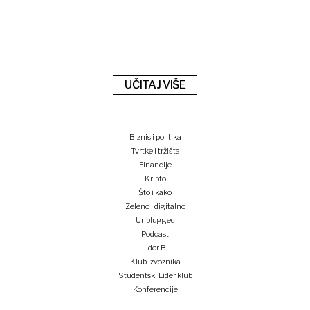
UČITAJ VIŠE
Biznis i politika
Tvrtke i tržišta
Financije
Kripto
Što i kako
Zeleno i digitalno
Unplugged
Podcast
Lider BI
Klub izvoznika
Studentski Lider klub
Konferencije