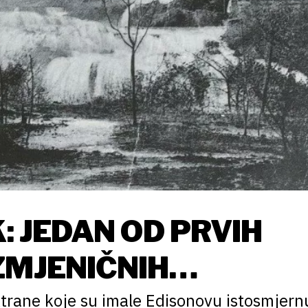
K: JEDAN OD PRVIH
ZMJENIČNIH
VA U SVIJETU
ktrane koje su imale Edisonovu istosmjern