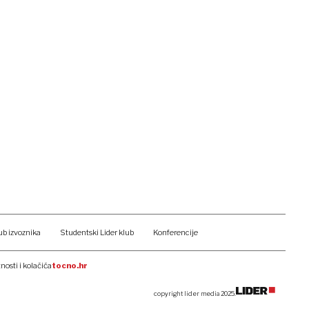
ub izvoznika
Studentski Lider klub
Konferencije
tnosti i kolačića
tocno.hr
copyright lider media 2025.