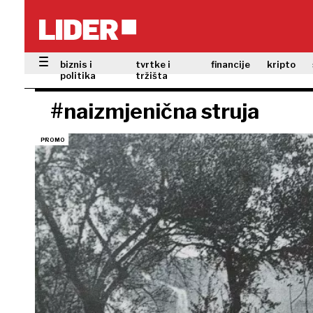
biznis i
tvrtke i
financije
kripto
politika
tržišta
#naizmjenična struja