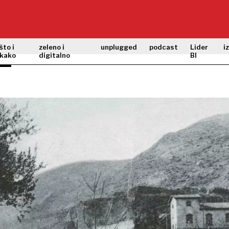
što i
zeleno i
unplugged
podcast
Lider
i
kako
digitalno
BI