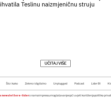
prihvatila Teslinu naizmjeničnu struju
UČITAJ VIŠE
Što i kako
Zeleno i digitalno
Unplugged
Podcast
Lider BI
Kl
na newsletter
e-lider
o nama
impressum
oglašavanje
opći uvjeti korištenja
politika priva