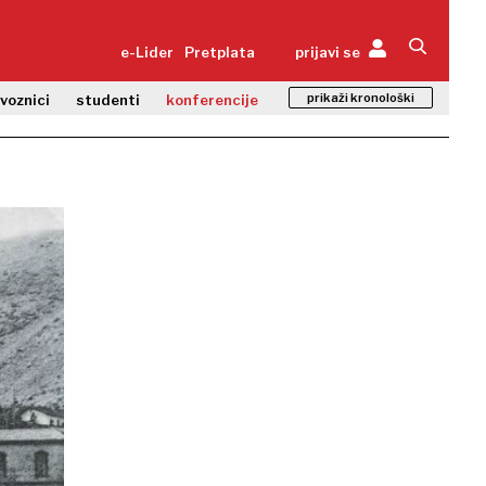
e-Lider
Pretplata
prijavi se
prikaži kronološki
zvoznici
studenti
konferencije