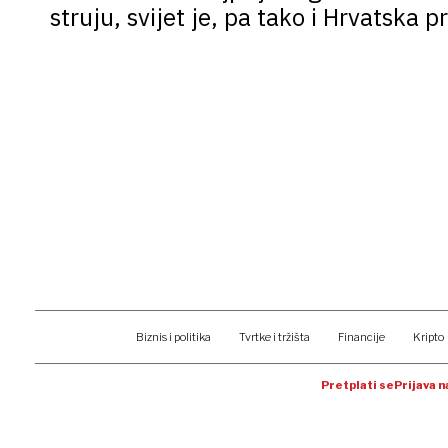
struju, svijet je, pa tako i Hrvatska 
Biznis i politika
Tvrtke i tržišta
Financije
Kripto
Pretplati se
Prijava 