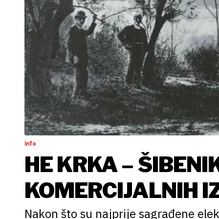
info
HE KRKA – ŠIBENI
KOMERCIJALNIH I
VIŠEFAZNIH SUSTA
Nakon što su najprije sagrađene ele