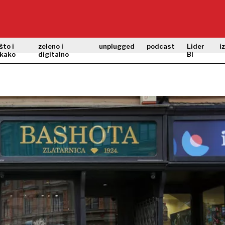
što i
zeleno i
unplugged
podcast
Lider
i
kako
digitalno
BI