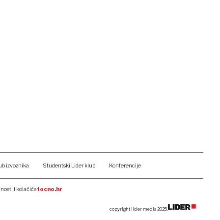
ub izvoznika
Studentski Lider klub
Konferencije
tnosti i kolačića
tocno.hr
copyright lider media 2025.