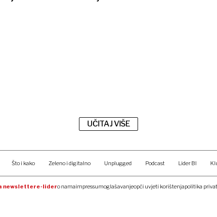
UČITAJ VIŠE
Što i kako
Zeleno i digitalno
Unplugged
Podcast
Lider BI
Kl
na newsletter
e-lider
o nama
impressum
oglašavanje
opći uvjeti korištenja
politika priva