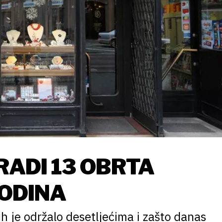
RADI 13 OBRTA
GODINA
 ih je održalo desetljećima i zašto danas