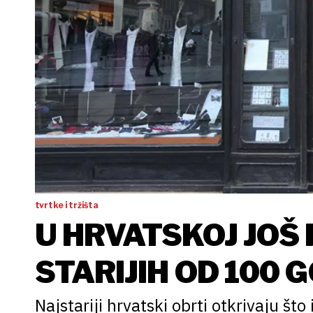
tvrtke i tržišta
U HRVATSKOJ JOŠ 
STARIJIH OD 100 
Najstariji hrvatski obrti otkrivaju što