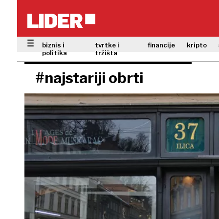
biznis i
tvrtke i
financije
kripto
politika
tržišta
#najstariji obrti