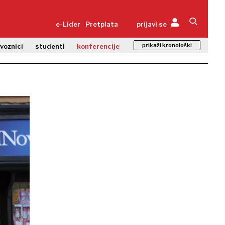
e-Lider
Pretplata
prijavi se
prikaži kronološki
zvoznici
studenti
konferencije