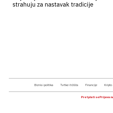
strahuju za nastavak tradicije
Biznis i politika
Tvrtke i tržišta
Financije
Kripto
Pretplati se
Prijava 