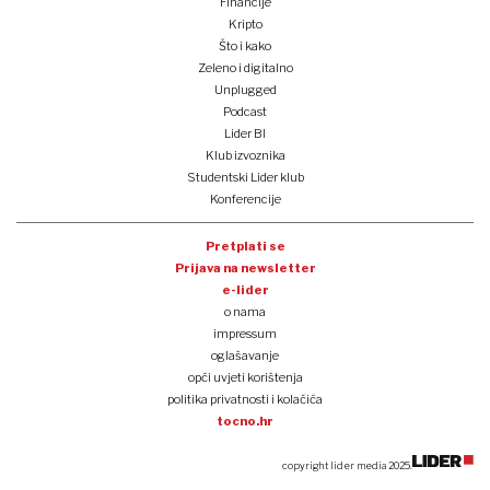
Financije
Kripto
Što i kako
Zeleno i digitalno
Unplugged
Podcast
Lider BI
Klub izvoznika
Studentski Lider klub
Konferencije
Pretplati se
Prijava na newsletter
e-lider
o nama
impressum
oglašavanje
opći uvjeti korištenja
politika privatnosti i kolačića
tocno.hr
copyright lider media 2025.