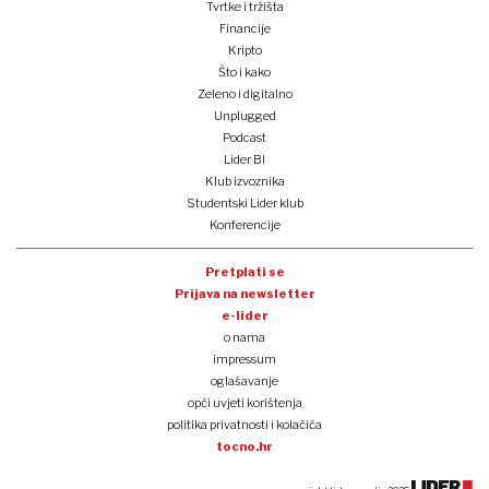
Tvrtke i tržišta
Financije
Kripto
Što i kako
Zeleno i digitalno
Unplugged
Podcast
Lider BI
Klub izvoznika
Studentski Lider klub
Konferencije
Pretplati se
Prijava na newsletter
e-lider
o nama
impressum
oglašavanje
opći uvjeti korištenja
politika privatnosti i kolačića
tocno.hr