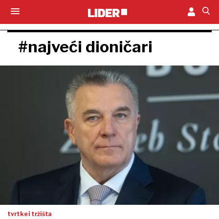
#najveći dioničari
tvrtke i tržišta