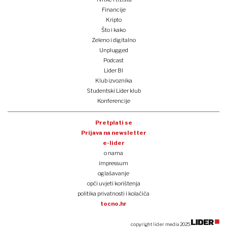
Financije
Kripto
Što i kako
Zeleno i digitalno
Unplugged
Podcast
Lider BI
Klub izvoznika
Studentski Lider klub
Konferencije
Pretplati se
Prijava na newsletter
e-lider
o nama
impressum
oglašavanje
opći uvjeti korištenja
politika privatnosti i kolačića
tocno.hr
copyright lider media 2025.