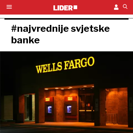
#najvrednije svjetske
banke