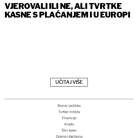
VJEROVALI ILI NE, ALI TVRTKE
KASNE S PLAĆANJEM I U EUROPI
UČITAJ VIŠE
Biznis i politika
Tvrtke i tržišta
Financije
Kripto
Što i kako
Zeleno i digitalno