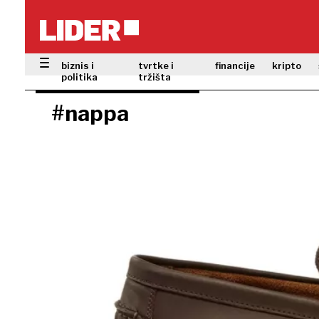
biznis i
tvrtke i
financije
kripto
politika
tržišta
#nappa