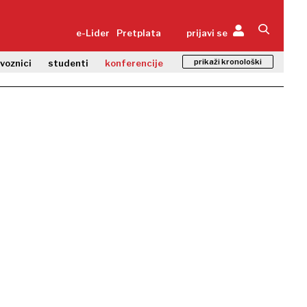
e-Lider
Pretplata
prijavi se
prikaži kronološki
zvoznici
studenti
konferencije