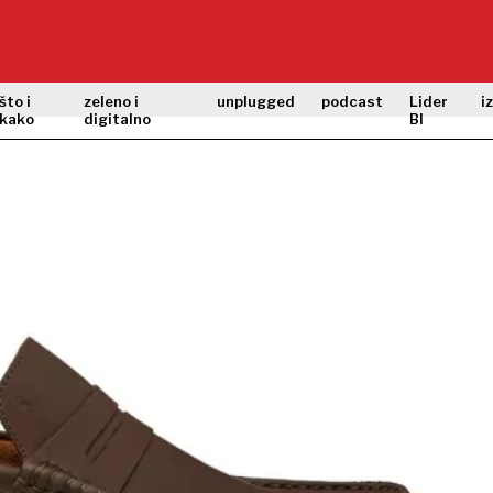
što i
zeleno i
unplugged
podcast
Lider
i
kako
digitalno
BI