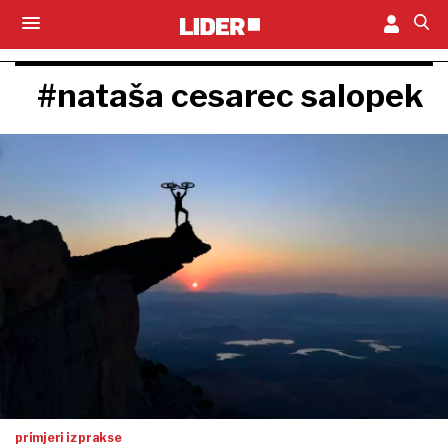
#nataša cesarec salopek
primjeri iz prakse