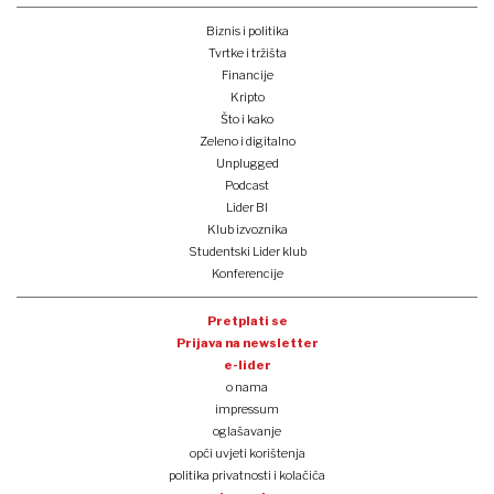
Biznis i politika
Tvrtke i tržišta
Financije
Kripto
Što i kako
Zeleno i digitalno
Unplugged
Podcast
Lider BI
Klub izvoznika
Studentski Lider klub
Konferencije
Pretplati se
Prijava na newsletter
e-lider
o nama
impressum
oglašavanje
opći uvjeti korištenja
politika privatnosti i kolačića