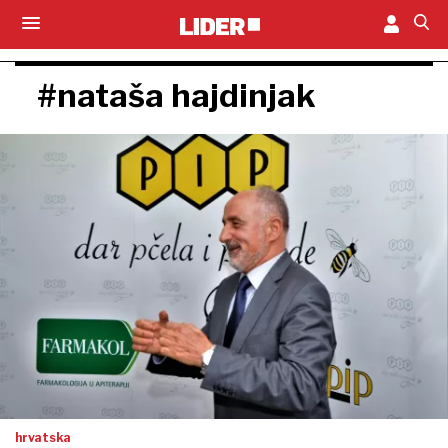
#nataša hajdinjak
hrvatska