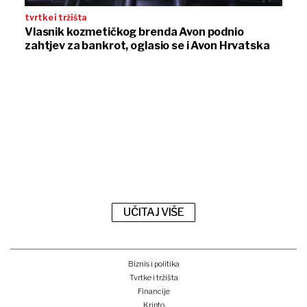
tvrtke i tržišta
Vlasnik kozmetičkog brenda Avon podnio
zahtjev za bankrot, oglasio se i Avon Hrvatska
UČITAJ VIŠE
Biznis i politika
Tvrtke i tržišta
Financije
Kripto