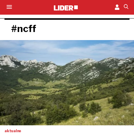
#ncff
aktualno