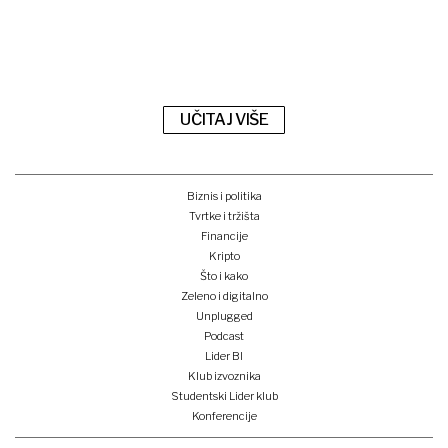
UČITAJ VIŠE
Biznis i politika
Tvrtke i tržišta
Financije
Kripto
Što i kako
Zeleno i digitalno
Unplugged
Podcast
Lider BI
Klub izvoznika
Studentski Lider klub
Konferencije