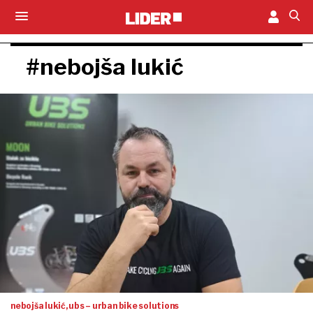
#nebojša lukić
nebojša lukić, ubs – urban bike solutions