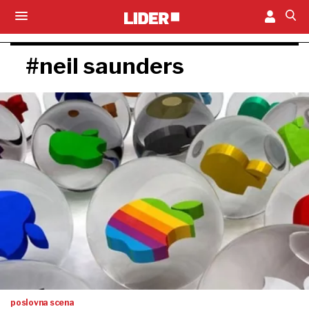
#neil saunders
poslovna scena