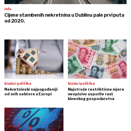
info
Cijene stambenih nekretnina u Dublinu pale prvi puta
od 2020.
biznis i politika
biznis i politika
Nekretninski najpogođeniji
Najstrože restriktivne mjere
od svih sektora u Europi
neopisivo usporile rast
kineskog gospodarstva