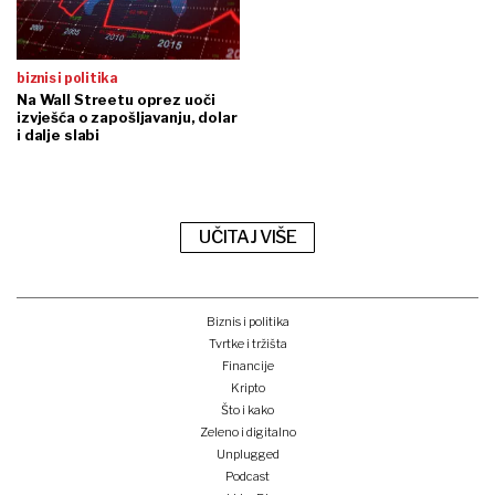
biznis i politika
Na Wall Streetu oprez uoči
izvješća o zapošljavanju, dolar
i dalje slabi
UČITAJ VIŠE
Biznis i politika
Tvrtke i tržišta
Financije
Kripto
Što i kako
Zeleno i digitalno
Unplugged
Podcast