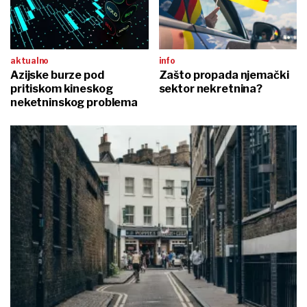
aktualno
info
Azijske burze pod
Zašto propada njemački
pritiskom kineskog
sektor nekretnina?
neketninskog problema