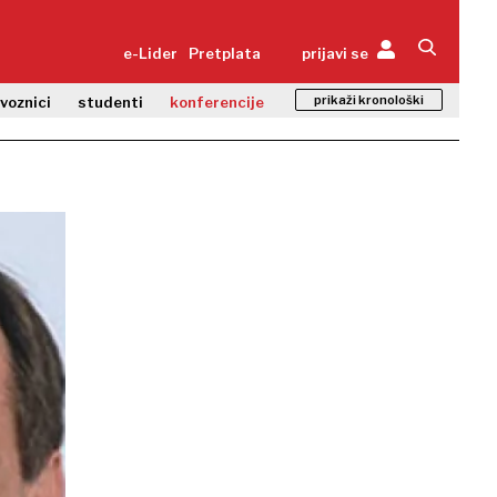
e-Lider
Pretplata
prijavi se
prikaži kronološki
zvoznici
studenti
konferencije