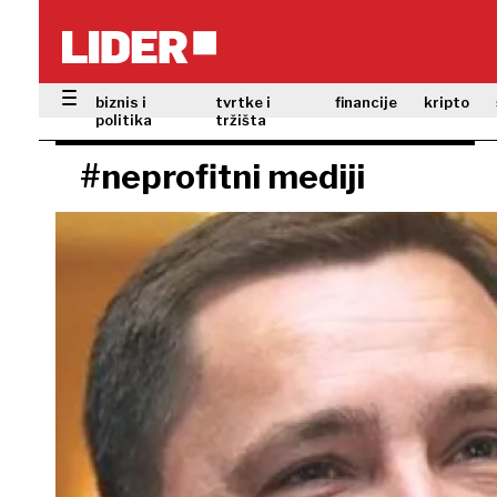
biznis i
tvrtke i
financije
kripto
politika
tržišta
#neprofitni mediji