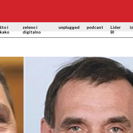
što i
zeleno i
unplugged
podcast
Lider
i
kako
digitalno
BI