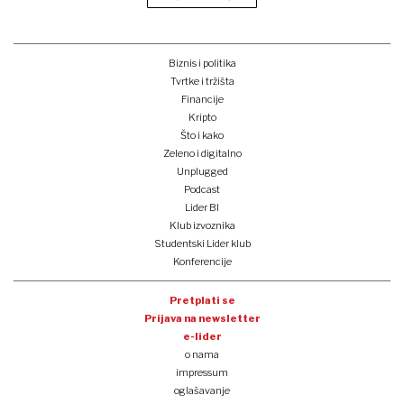
Biznis i politika
Tvrtke i tržišta
Financije
Kripto
Što i kako
Zeleno i digitalno
Unplugged
Podcast
Lider BI
Klub izvoznika
Studentski Lider klub
Konferencije
Pretplati se
Prijava na newsletter
e-lider
o nama
impressum
oglašavanje