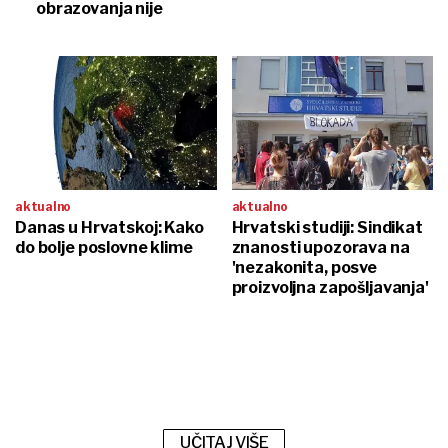
obrazovanja nije
aktualno
aktualno
Danas u Hrvatskoj: Kako
Hrvatski studiji: Sindikat
do bolje poslovne klime
znanosti upozorava na
'nezakonita, posve
proizvoljna zapošljavanja'
UČITAJ VIŠE