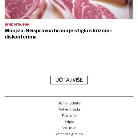
preporučeno
Munjiza: Neispravna hrana je stigla s krizom i
diskonterima
UČITAJ VIŠE
Biznis i politika
Tvrtke i tržišta
Financije
Kripto
Što i kako
Zeleno i digitalno