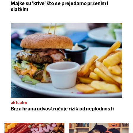
Majke su 'krive' što se prejedamo prženim i
slatkim
aktualno
Brza hrana udvostručuje rizik od neplodnosti