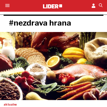
#nezdrava hrana
aktualno