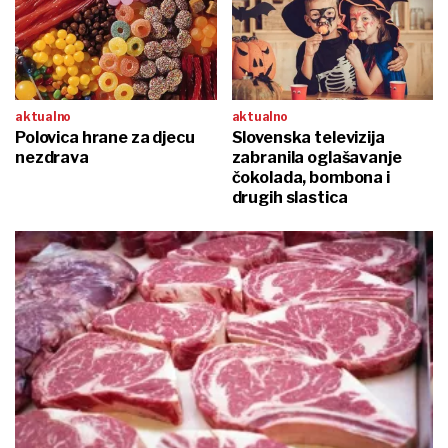
aktualno
aktualno
Polovica hrane za djecu
Slovenska televizija
nezdrava
zabranila oglašavanje
čokolada, bombona i
drugih slastica