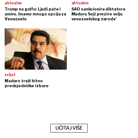
aktualno
aktualno
Trump na golfu: Ljudi pate i
SAD sankcionira diktatora
umiru. Imamo mnogo opcija za
Maduru 'koji prezire volju
Venezuelu
venezuelskog naroda'
svijet
Maduro traži hitno
predsjedničke izbore
UČITAJ VIŠE