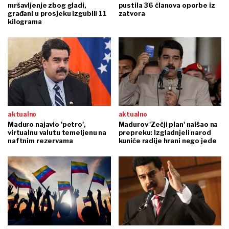
mršavljenje zbog gladi,
pustila 36 članova oporbe iz
građani u prosjeku izgubili 11
zatvora
kilograma
aktualno
aktualno
Maduro najavio 'petro',
Madurov 'Zečji plan' naišao na
virtualnu valutu temeljenu na
prepreku: Izgladnjeli narod
naftnim rezervama
kuniće radije hrani nego jede