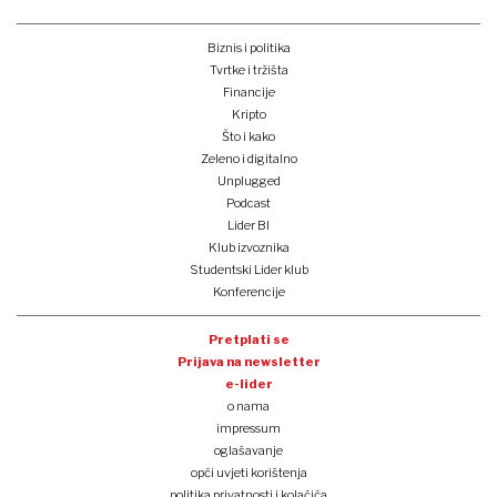
Biznis i politika
Tvrtke i tržišta
Financije
Kripto
Što i kako
Zeleno i digitalno
Unplugged
Podcast
Lider BI
Klub izvoznika
Studentski Lider klub
Konferencije
Pretplati se
Prijava na newsletter
e-lider
o nama
impressum
oglašavanje
opći uvjeti korištenja
politika privatnosti i kolačića