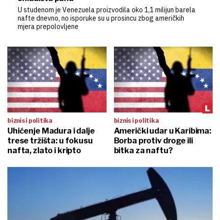
U studenom je Venezuela proizvodila oko 1,1 milijun barela
nafte dnevno, no isporuke su u prosincu zbog američkih
mjera prepolovljene
biznis i politika
biznis i politika
Uhićenje Madura i dalje
Američki udar u Karibima:
trese tržišta: u fokusu
Borba protiv droge ili
nafta, zlato i kripto
bitka za naftu?