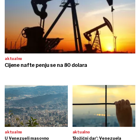
aktualno
Cijene nafte penju se na 80 dolara
aktualno
aktualno
U Venezueli masovno
'Božićni dar': Venezuela