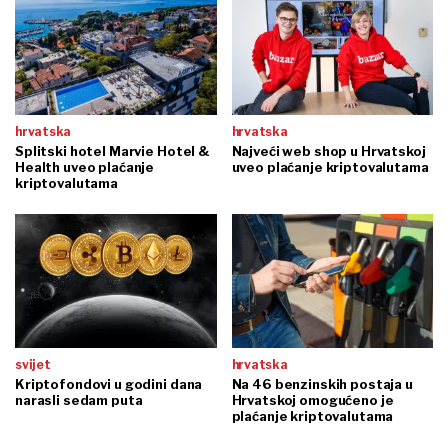
hrvatska
hrvatska
Splitski hotel Marvie Hotel &
Najveći web shop u Hrvatskoj
Health uveo plaćanje
uveo plaćanje kriptovalutama
kriptovalutama
svijet
hrvatska
Kriptofondovi u godini dana
Na 46 benzinskih postaja u
narasli sedam puta
Hrvatskoj omogućeno je
plaćanje kriptovalutama