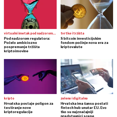
virtualni imetak pod nadzorom
tvrtke i tržišta
regulatora
Pod nadzorom regulatora:
S bitcoin investicijskim
Počelo ambiciozno
fondom počinje nova era za
pospremanje tržišta
kriptovalute
kriptoimovine
kripto
zeleno i digitalno
Hrvatska postaje poligon za
Hrvatska ima šansu postati
testiranje nove
fintech hub unutar EU. Evo
kriptoregulacije
tko su najznačajniji
predstavnici scene