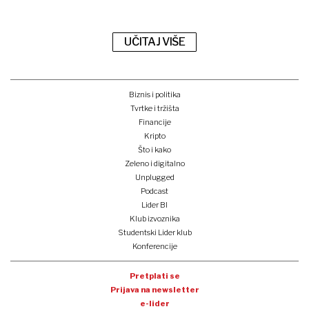
UČITAJ VIŠE
Biznis i politika
Tvrtke i tržišta
Financije
Kripto
Što i kako
Zeleno i digitalno
Unplugged
Podcast
Lider BI
Klub izvoznika
Studentski Lider klub
Konferencije
Pretplati se
Prijava na newsletter
e-lider