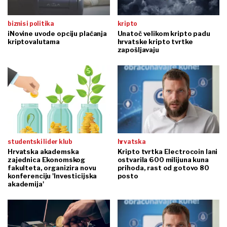
biznis i politika
kripto
iNovine uvode opciju plaćanja
Unatoč velikom kripto padu
kriptovalutama
hrvatske kripto tvrtke
zapošljavaju
studentski lider klub
hrvatska
Hrvatska akademska
Kripto tvrtka Electrocoin lani
zajednica Ekonomskog
ostvarila 600 milijuna kuna
fakulteta, organizira novu
prihoda, rast od gotovo 80
konferenciju 'Investicijska
posto
akademija'