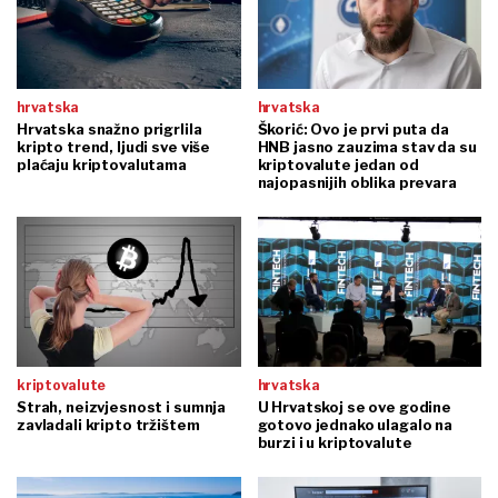
hrvatska
hrvatska
Hrvatska snažno prigrlila
Škorić: Ovo je prvi puta da
kripto trend, ljudi sve više
HNB jasno zauzima stav da su
plaćaju kriptovalutama
kriptovalute jedan od
najopasnijih oblika prevara
kriptovalute
hrvatska
Strah, neizvjesnost i sumnja
U Hrvatskoj se ove godine
zavladali kripto tržištem
gotovo jednako ulagalo na
burzi i u kriptovalute