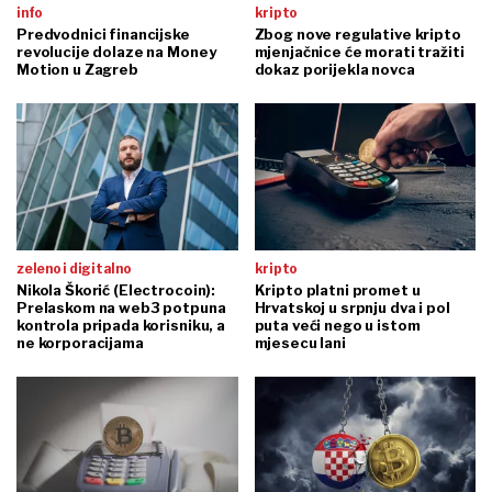
info
kripto
Predvodnici financijske
Zbog nove regulative kripto
revolucije dolaze na Money
mjenjačnice će morati tražiti
Motion u Zagreb
dokaz porijekla novca
zeleno i digitalno
kripto
Nikola Škorić (Electrocoin):
Kripto platni promet u
Prelaskom na web3 potpuna
Hrvatskoj u srpnju dva i pol
kontrola pripada korisniku, a
puta veći nego u istom
ne korporacijama
mjesecu lani