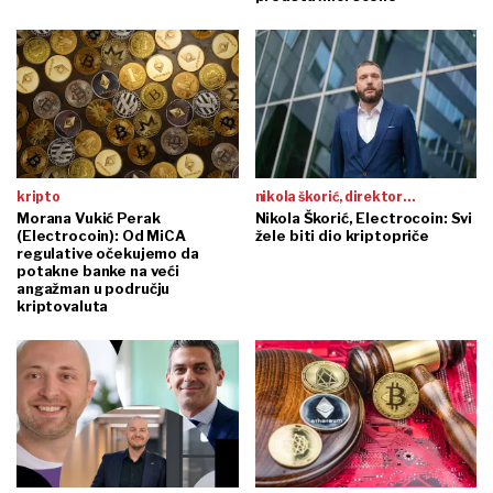
kripto
nikola škorić, direktor
Morana Vukić Perak
electrocoina:
Nikola Škorić, Electrocoin: Svi
(Electrocoin): Od MiCA
žele biti dio kriptopriče
regulative očekujemo da
potakne banke na veći
angažman u području
kriptovaluta