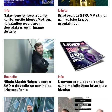
info
kripto
Najavljeno je novo izdanje
Kriptovaluta $TRUMP stigla i
konferencije Money Motion,
na hrvatske kripto
najvažnijeg poslovnog
mjenjačnice!
događaja u regiji. Imamo
detalje
financije
info
Nikola Škorić: Nakon izbora u
U novom broju doznajte tko
SAD-u dogodio se novi nalet
su najmoćnije žene hrvatskog
kriptoeuforije
biznisa