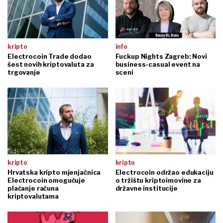
kripto
info
Electrocoin Trade dodao
Fuckup Nights Zagreb: Novi
šest novih kriptovaluta za
business-casual event na
trgovanje
sceni
kripto
kripto
Hrvatska kripto mjenjačnica
Electrocoin održao edukaciju
Electrocoin omogućuje
o tržištu kriptoimovine za
plaćanje računa
državne institucije
kriptovalutama