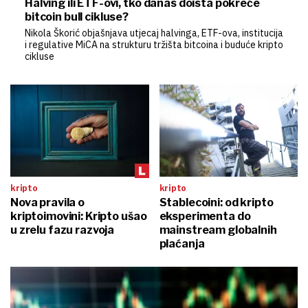
Halving ili ETF-ovi, tko danas doista pokreće
bitcoin bull cikluse?
Nikola Škorić objašnjava utjecaj halvinga, ETF-ova, institucija
i regulative MiCA na strukturu tržišta bitcoina i buduće kripto
cikluse
kripto
kripto
Nova pravila o
Stablecoini: od kripto
kriptoimovini: Kripto ušao
eksperimenta do
u zrelu fazu razvoja
mainstream globalnih
plaćanja