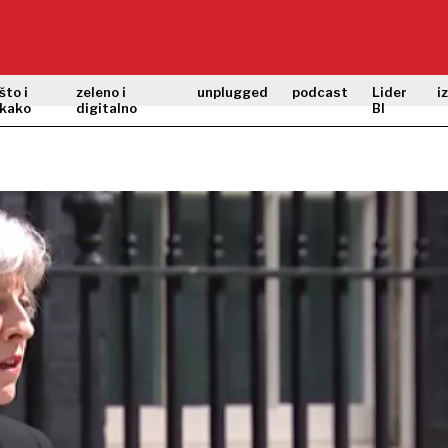
što i
zeleno i
unplugged
podcast
Lider
i
kako
digitalno
BI