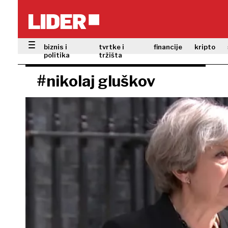
biznis i
tvrtke i
financije
kripto
politika
tržišta
#nikolaj gluškov