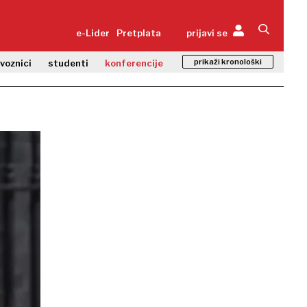
e-Lider
Pretplata
prijavi se
prikaži kronološki
zvoznici
studenti
konferencije