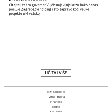
Čitajte i zašto guverner Vujčić najavljuje krizu, kako danas
posluje Zagrebački holding i što zapravo koči velike
projekte u Hrvatskoj
UČITAJ VIŠE
Biznis i politika
Tvrtke i tržišta
Financije
Kripto
Što i kako