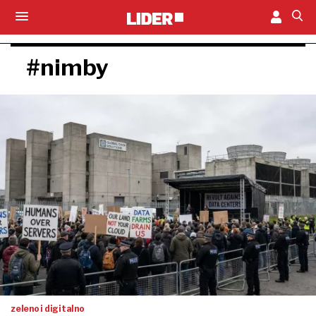
#nimby
zeleno i digitalno