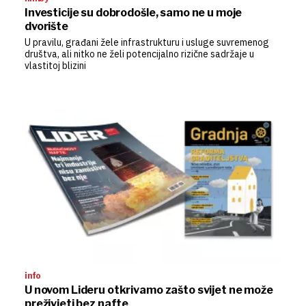
Investicije su dobrodošle, samo ne u moje
dvorište
U pravilu, građani žele infrastrukturu i usluge suvremenog
društva, ali nitko ne želi potencijalno rizične sadržaje u
vlastitoj blizini
info
U novom Lideru otkrivamo zašto svijet ne može
preživjeti bez nafte