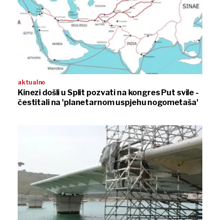
aktualno
Kinezi došli u Split pozvati na kongres Put svile -
čestitali na 'planetarnom uspjehu nogometaša'