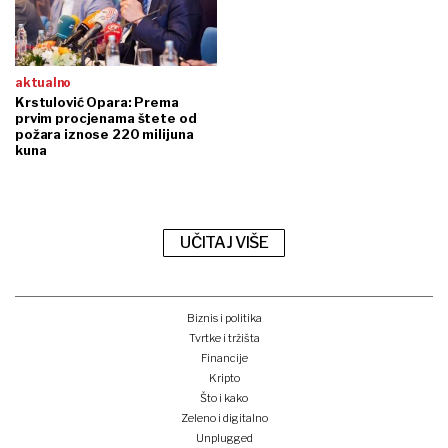
aktualno
Krstulović Opara: Prema
prvim procjenama štete od
požara iznose 220 milijuna
kuna
UČITAJ VIŠE
Biznis i politika
Tvrtke i tržišta
Financije
Kripto
Što i kako
Zeleno i digitalno
Unplugged