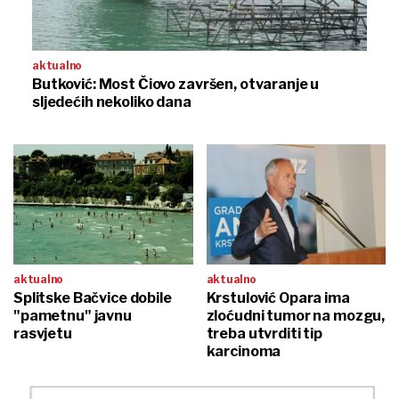
aktualno
Butković: Most Čiovo završen, otvaranje u
sljedećih nekoliko dana
aktualno
aktualno
Splitske Bačvice dobile
Krstulović Opara ima
"pametnu" javnu
zloćudni tumor na mozgu,
rasvjetu
treba utvrditi tip
karcinoma