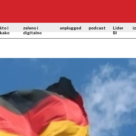
što i
zeleno i
unplugged
podcast
Lider
i
kako
digitalno
BI