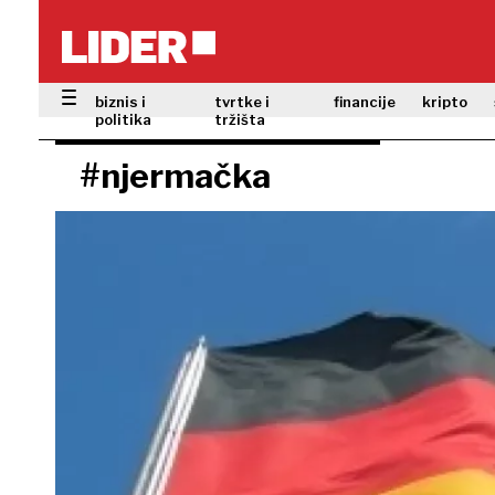
biznis i
tvrtke i
financije
kripto
politika
tržišta
#njermačka