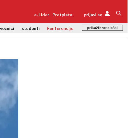
e-Lider
Pretplata
prijavi se
prikaži kronološki
zvoznici
studenti
konferencije