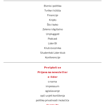
Biznis i politika
Tvrtke i tržišta
Financije
Kripto
Što i kako
Zeleno i digitalno
Unplugged
Podcast
Lider BI
Klub izvoznika
Studentski Lider klub
Konferencije
Pretplati se
Prijava na newsletter
e-lider
o nama
impressum
oglašavanje
opći uvjeti korištenja
politika privatnosti i kolačića
tocno.hr