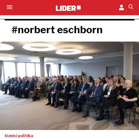
#norbert eschborn
biznis i politika