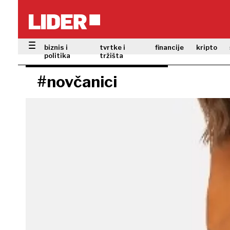
biznis i
tvrtke i
financije
kripto
politika
tržišta
#novčanici