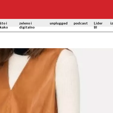
što i
zeleno i
unplugged
podcast
Lider
i
kako
digitalno
BI