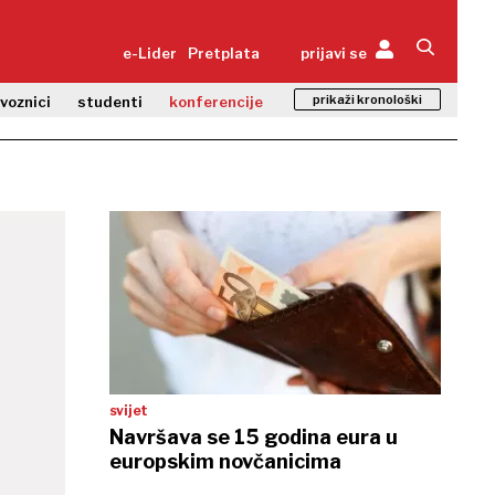
e-Lider
Pretplata
prijavi se
prikaži kronološki
zvoznici
studenti
konferencije
svijet
Navršava se 15 godina eura u
europskim novčanicima