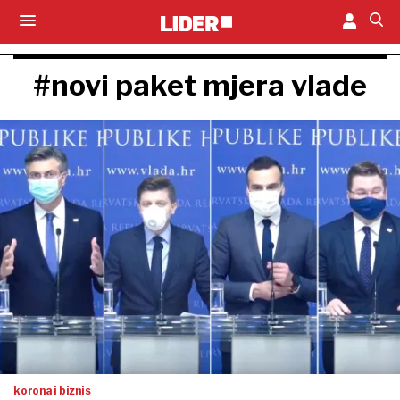
#novi paket mjera vlade
korona i biznis