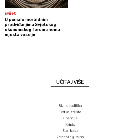
svijet
U pomalo morbidnim
predviđanjima Svjetskog
ekonomskog foruma nema
mjesta veselju
UČITAJ VIŠE
Biznis i politika
Tvrtke i tržišta
Financije
Kripto
Što i kako
Zeleno i digitalno