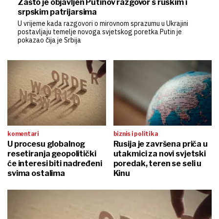
Zašto je objavljen Putinov razgovor s ruskim i
srpskim patrijarsima
U vrijeme kada razgovori o mirovnom sprazumu u Ukrajini
postavljaju temelje novoga svjetskog poretka Putin je
pokazao čija je Srbija
komentari
biznis i politika
U procesu globalnog
Rusija je završena priča u
resetiranja geopolitički
utakmici za novi svjetski
će interesi biti nadređeni
poredak, teren se seli u
svima ostalima
Kinu