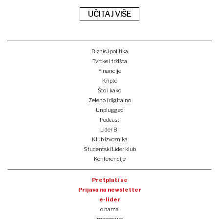
UČITAJ VIŠE
Biznis i politika
Tvrtke i tržišta
Financije
Kripto
Što i kako
Zeleno i digitalno
Unplugged
Podcast
Lider BI
Klub izvoznika
Studentski Lider klub
Konferencije
Pretplati se
Prijava na newsletter
e-lider
o nama
impressum