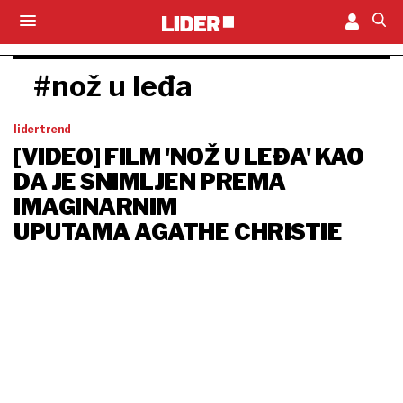
#nož u leđa
lidertrend
[VIDEO] FILM 'NOŽ U LEĐA' KAO
DA JE SNIMLJEN PREMA
IMAGINARNIM
UPUTAMA AGATHE CHRISTIE