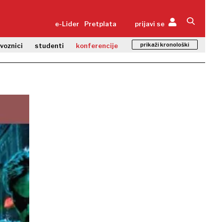
e-Lider
Pretplata
prijavi se
prikaži kronološki
zvoznici
studenti
konferencije