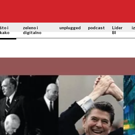
što i
zeleno i
unplugged
podcast
Lider
i
kako
digitalno
BI