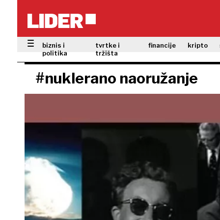
biznis i
tvrtke i
financije
kripto
politika
tržišta
#nuklerano naoružanje