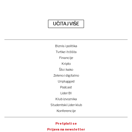
UČITAJ VIŠE
Biznis i politika
Tvrtke i tržišta
Financije
Kripto
Što i kako
Zeleno i digitalno
Unplugged
Podcast
Lider BI
Klub izvoznika
Studentski Lider klub
Konferencije
Pretplati se
Prijava na newsletter