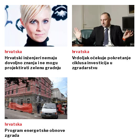
hrvatska
hrvatska
Hrvatski inženjeri nemaju
Vrdoljak očekuje pokretanje
dovoljno znanja i ne mogu
ciklusa investicija u
projektirati zelenu gradnju
zgradarstvu
hrvatska
Program energetske obnove
zgrada