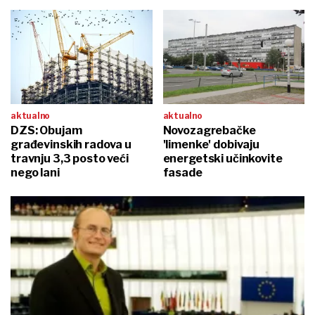
aktualno
aktualno
DZS: Obujam
Novozagrebačke
građevinskih radova u
'limenke' dobivaju
travnju 3,3 posto veći
energetski učinkovite
nego lani
fasade