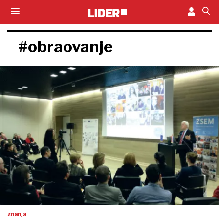
#obraovanje
znanja