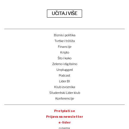
UČITAJ VIŠE
Biznis i politika
Tvrtke i tržišta
Financije
Kripto
Što i kako
Zeleno i digitalno
Unplugged
Podcast
Lider BI
Klub izvoznika
Studentski Lider klub
Konferencije
Pretplati se
Prijava na newsletter
e-lider
o nama