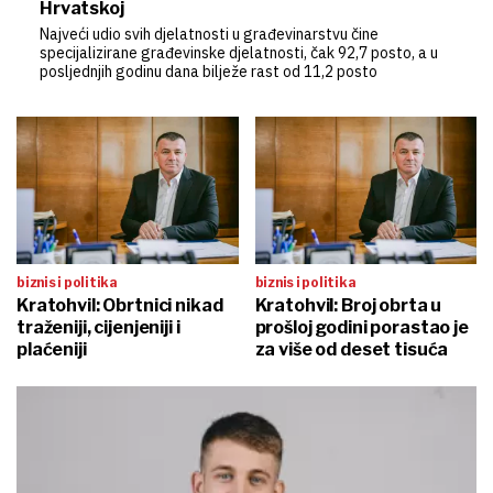
Hrvatskoj
Najveći udio svih djelatnosti u građevinarstvu čine
specijalizirane građevinske djelatnosti, čak 92,7 posto, a u
posljednjih godinu dana bilježe rast od 11,2 posto
biznis i politika
biznis i politika
Kratohvil: Obrtnici nikad
Kratohvil: Broj obrta u
traženiji, cijenjeniji i
prošloj godini porastao je
plaćeniji
za više od deset tisuća