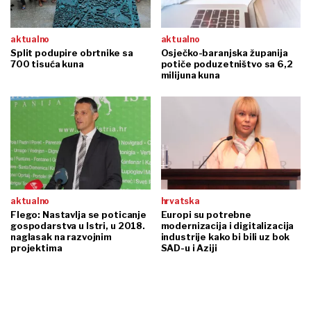
aktualno
aktualno
Split podupire obrtnike sa
Osječko-baranjska županija
700 tisuća kuna
potiče poduzetništvo sa 6,2
milijuna kuna
aktualno
hrvatska
Flego: Nastavlja se poticanje
Europi su potrebne
gospodarstva u Istri, u 2018.
modernizacija i digitalizacija
naglasak na razvojnim
industrije kako bi bili uz bok
projektima
SAD-u i Aziji