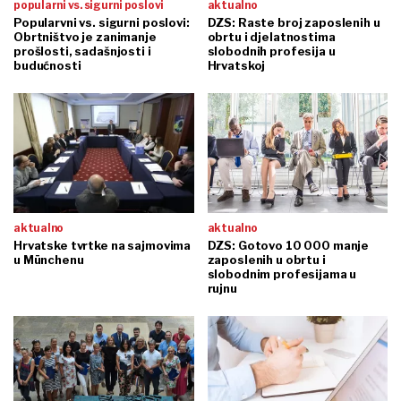
popularni vs. sigurni poslovi
aktualno
Popularvni vs. sigurni poslovi:
DZS: Raste broj zaposlenih u
Obrtništvo je zanimanje
obrtu i djelatnostima
prošlosti, sadašnjosti i
slobodnih profesija u
budućnosti
Hrvatskoj
aktualno
aktualno
Hrvatske tvrtke na sajmovima
DZS: Gotovo 10 000 manje
u Münchenu
zaposlenih u obrtu i
slobodnim profesijama u
rujnu