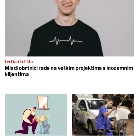
tvrtke i tržišta
Mladi obrtnici rade na velikim projektima s inozemnim
klijentima