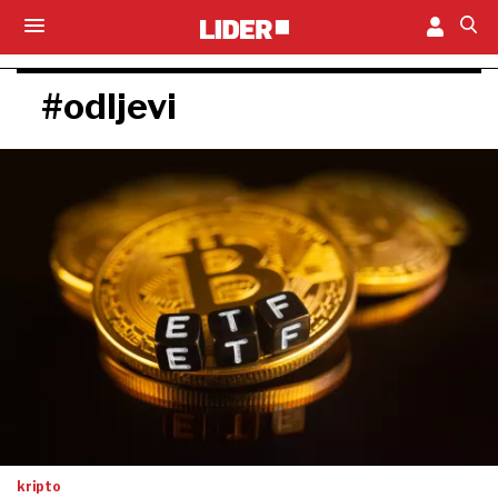
#odljevi
kripto