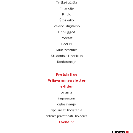
Tvrtke i tržišta
Financije
Kripto
Što i kako
Zeleno i digitalno
Unplugged
Podcast
Lider BI
Klub izvoznika
Studentski Lider klub
Konferencije
Pretplati se
Prijava na newsletter
e-lider
o nama
impressum
oglašavanje
opći uvjeti korištenja
politika privatnosti i kolačića
tocno.hr