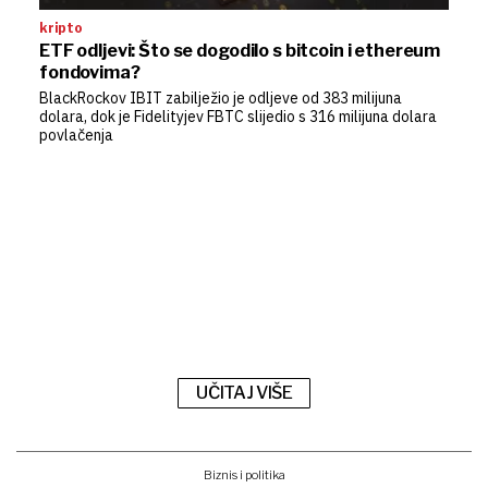
kripto
ETF odljevi: Što se dogodilo s bitcoin i ethereum
fondovima?
BlackRockov IBIT zabilježio je odljeve od 383 milijuna
dolara, dok je Fidelityjev FBTC slijedio s 316 milijuna dolara
povlačenja
UČITAJ VIŠE
Biznis i politika