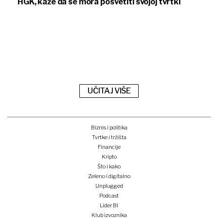
HGK, kaže da se mora posvetiti svojoj tvrtki
UČITAJ VIŠE
Biznis i politika
Tvrtke i tržišta
Financije
Kripto
Što i kako
Zeleno i digitalno
Unplugged
Podcast
Lider BI
Klub izvoznika