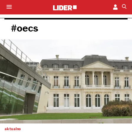
#oecs
aktualno