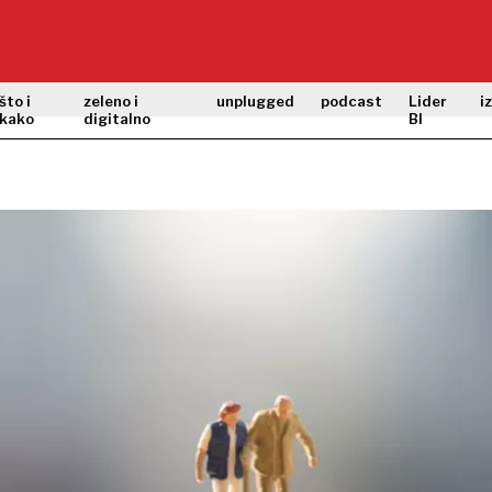
što i
zeleno i
unplugged
podcast
Lider
i
kako
digitalno
BI