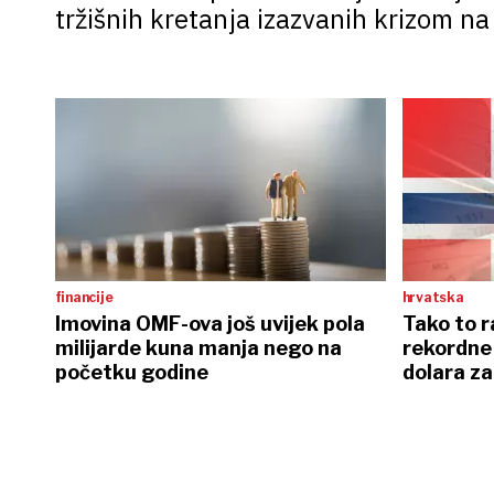
tržišnih kretanja izazvanih krizom na
financije
hrvatska
Imovina OMF-ova još uvijek pola
Tako to r
milijarde kuna manja nego na
rekordne 
početku godine
dolara za
fondovi?