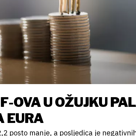
F-OVA U OŽUJKU PA
A EURA
,2 posto manje, a posljedica je negativni