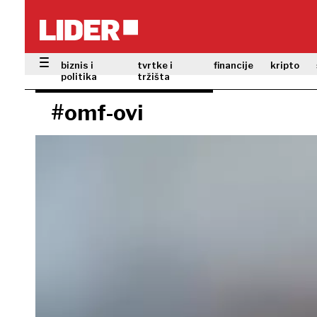
biznis i
tvrtke i
financije
kripto
politika
tržišta
#omf-ovi