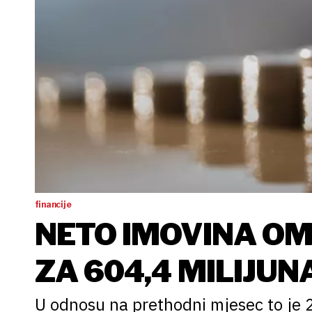
financije
NETO IMOVINA OM
ZA 604,4 MILIJUN
U odnosu na prethodni mjesec to je 2