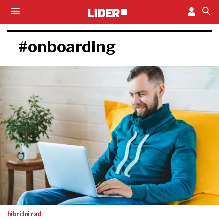
#onboarding
hibridni rad