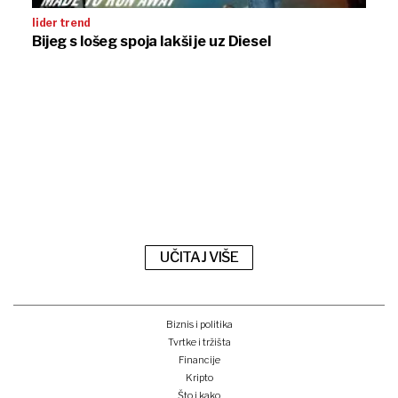
lider trend
Bijeg s lošeg spoja lakši je uz Diesel
UČITAJ VIŠE
Biznis i politika
Tvrtke i tržišta
Financije
Kripto
Što i kako