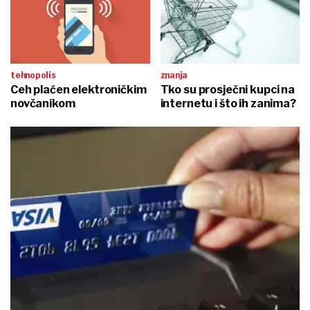
tehnopolis
znanja
Ceh plaćen elektroničkim
Tko su prosječni kupci na
novčanikom
internetu i što ih zanima?