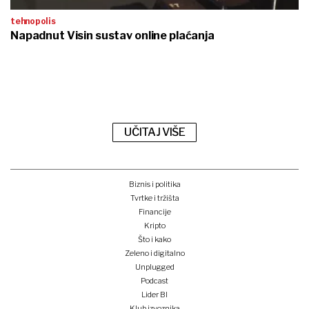
tehnopolis
Napadnut Visin sustav online plaćanja
UČITAJ VIŠE
Biznis i politika
Tvrtke i tržišta
Financije
Kripto
Što i kako
Zeleno i digitalno
Unplugged
Podcast
Lider BI
Klub izvoznika