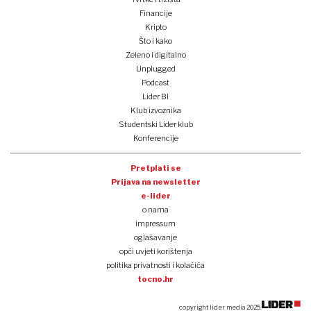
Financije
Kripto
Što i kako
Zeleno i digitalno
Unplugged
Podcast
Lider BI
Klub izvoznika
Studentski Lider klub
Konferencije
Pretplati se
Prijava na newsletter
e-lider
o nama
impressum
oglašavanje
opći uvjeti korištenja
politika privatnosti i kolačića
tocno.hr
copyright lider media 2025.