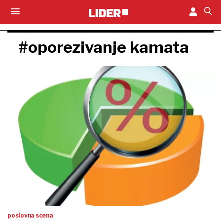
#oporezivanje kamata
poslovna scena