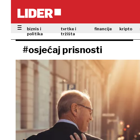
biznis i
tvrtke i
financije
kripto
politika
tržišta
#osjećaj prisnosti