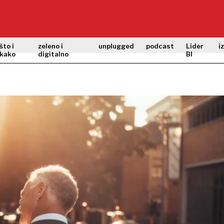
što i
zeleno i
unplugged
podcast
Lider
i
kako
digitalno
BI