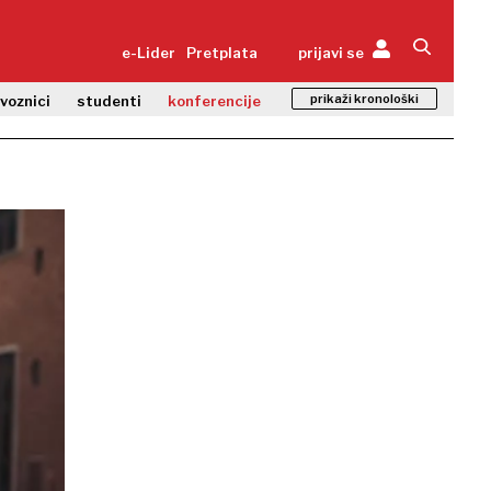
e-Lider
Pretplata
prijavi se
prikaži kronološki
zvoznici
studenti
konferencije