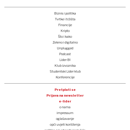
Biznis i politika
Tvrtke i tržišta
Financije
Kripto
Što i kako
Zeleno i digitalno
Unplugged
Podcast
Lider BI
Klub izvoznika
Studentski Lider klub
Konferencije
Pretplati se
Prijava na newsletter
e-lider
o nama
impressum
oglašavanje
opći uvjeti korištenja