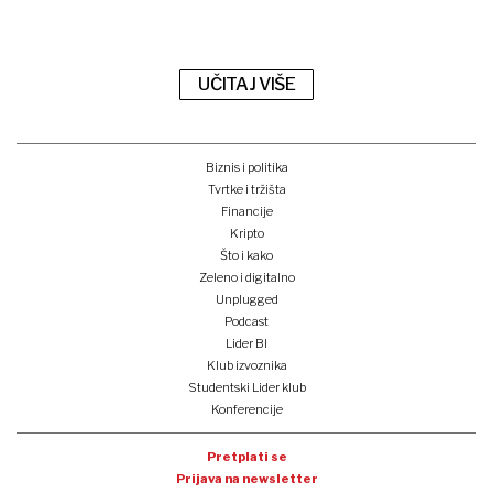
UČITAJ VIŠE
Biznis i politika
Tvrtke i tržišta
Financije
Kripto
Što i kako
Zeleno i digitalno
Unplugged
Podcast
Lider BI
Klub izvoznika
Studentski Lider klub
Konferencije
Pretplati se
Prijava na newsletter