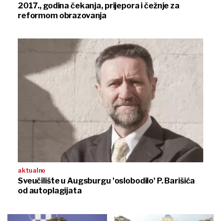
2017., godina čekanja, prijepora i čežnje za
reformom obrazovanja
aktualno
Sveučilište u Augsburgu 'oslobodilo' P. Barišića
od autoplagijata