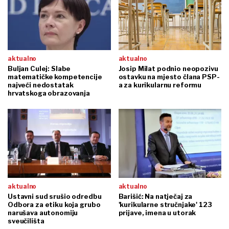
aktualno
aktualno
Buljan Culej: Slabe
Josip Milat podnio neopozivu
matematičke kompetencije
ostavku na mjesto člana PSP-
najveći nedostatak
a za kurikularnu reformu
hrvatskoga obrazovanja
aktualno
aktualno
Ustavni sud srušio odredbu
Barišić: Na natječaj za
Odbora za etiku koja grubo
'kurikularne stručnjake' 123
narušava autonomiju
prijave, imena u utorak
sveučilišta