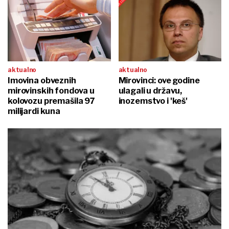
aktualno
aktualno
Imovina obveznih
Mirovinci: ove godine
mirovinskih fondova u
ulagali u državu,
kolovozu premašila 97
inozemstvo i 'keš'
milijardi kuna