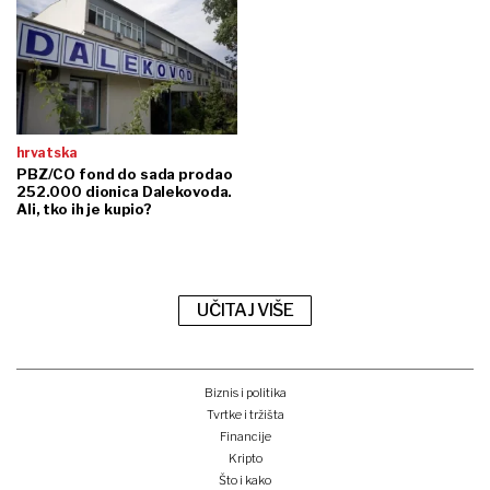
hrvatska
PBZ/CO fond do sada prodao
252.000 dionica Dalekovoda.
Ali, tko ih je kupio?
UČITAJ VIŠE
Biznis i politika
Tvrtke i tržišta
Financije
Kripto
Što i kako