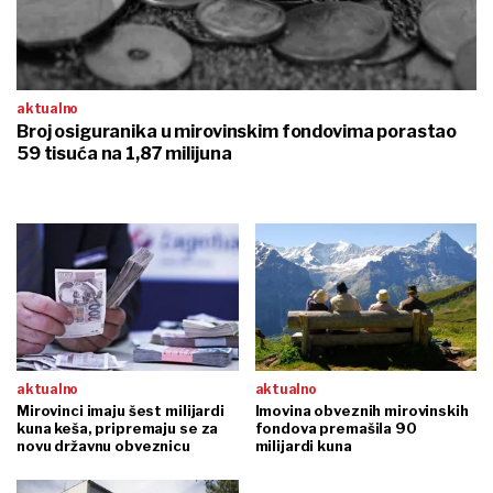
aktualno
Broj osiguranika u mirovinskim fondovima porastao
59 tisuća na 1,87 milijuna
aktualno
aktualno
Mirovinci imaju šest milijardi
Imovina obveznih mirovinskih
kuna keša, pripremaju se za
fondova premašila 90
novu državnu obveznicu
milijardi kuna