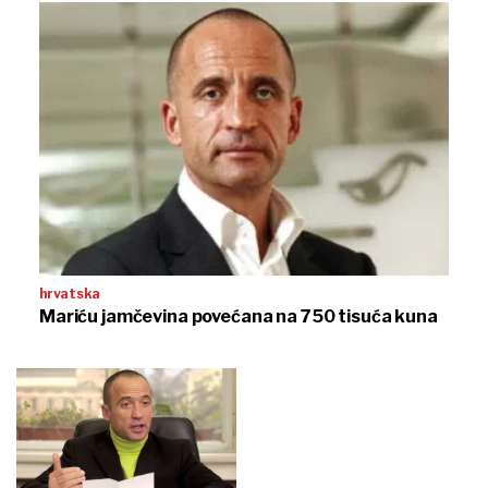
hrvatska
Mariću jamčevina povećana na 750 tisuća kuna