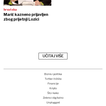
hrvatska
Marić kazneno prijavljen
zbog prijetnji Lozici
UČITAJ VIŠE
Biznis i politika
Tvrtke i tržišta
Financije
Kripto
Što i kako
Zeleno i digitalno
Unplugged